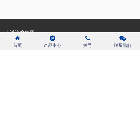
南洋汽摩集团
一家专业研制、开发、生产汽车、摩托车配件的现代化科技型企业
首页
产品中心
拨号
联系我们
走进南洋
产品中心
Copyright © 2021 南洋汽摩集团有限公司 保留所有权利 浙ICP备
2023037177号
XML
RRS