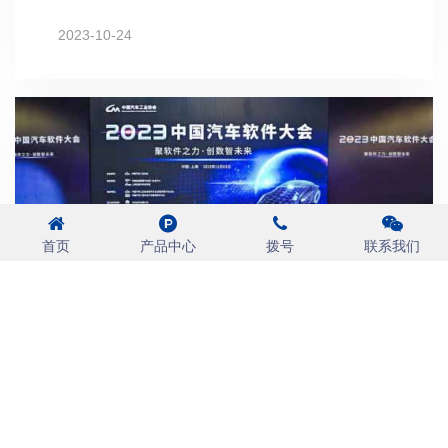
现，汽车零配件的出口金额达464.08亿美元，同比增长10.
2023-10-24
1%。这一定程度上受益于以新能源为主引擎的汽车行业的
高速增长，也包含了汽车售后市场稳定上涨的因素。
首页
产品中心
拨号
联系我们
2023中国汽车软件大会于上海嘉定圆满举办
11月3日，2023中国汽车软件大会在上海嘉定成功举办。
本届大会以“聚软件之力，创数智未来”为主题，共设置了“1