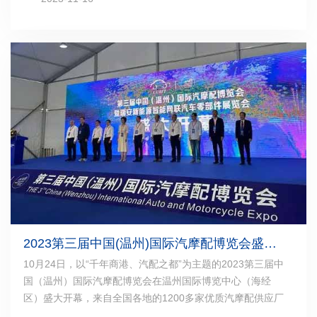
纷表示，透过一个个数据，看到的是“越办越好”的进博会承
诺如约兑现，感受到的是中国市场的活力和机遇。
2023第三届中国(温州)国际汽摩配博览会盛大开幕
10月24日，以“千年商港、汽配之都”为主题的2023第三届中
国（温州）国际汽摩配博览会在温州国际博览中心（海经
区）盛大开幕，来自全国各地的1200多家优质汽摩配供应厂
商以及数十个地区展团来温参展，其中来自温州本土的优质