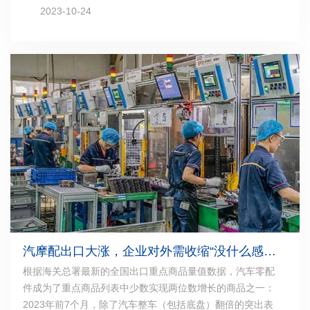
2023-10-24
汽摩配供应厂商有568家，瑞安占了406家。展会首日吸引
了1万多人前来观展、采购，其中有268位国际采购商，现场
达成意向成交额约1.5亿元。
汽摩配出口大涨，企业对外需收缩“没什么感觉”，原因何在｜十大行业看外贸
根据海关总署最新的全国出口重点商品量值数据，汽车零配
件成为了重点商品列表中少数实现两位数增长的商品之一：
2023年前7个月，除了汽车整车（包括底盘）翻倍的突出表