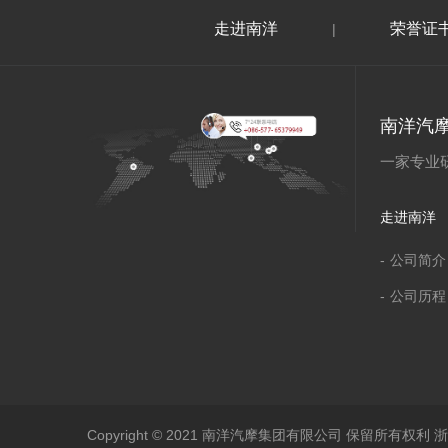
走进南洋
荣誉证
|
南洋汽
一家专业
走进南洋
公司简介
公司历程
Copyright © 2021 南洋汽摩集团有限公司 保留所有权利 浙I