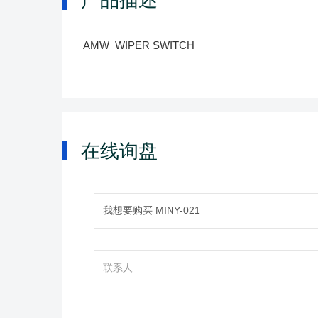
产品描述
AMW WIPER SWITCH
在线询盘