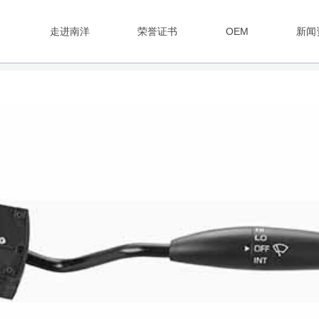
走进南洋
荣誉证书
OEM
新闻