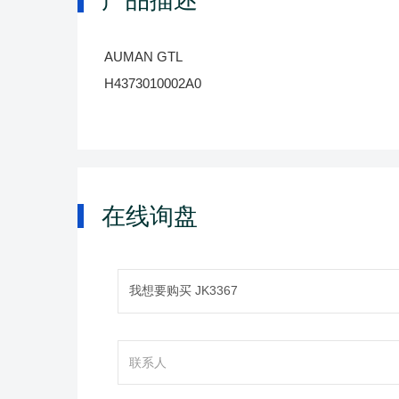
产品描述
AUMAN GTL
H4373010002A0
在线询盘