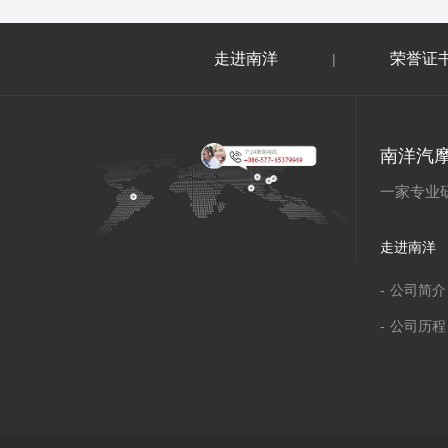
走进南洋
荣誉证
|
南洋汽
一家专业
走进南洋
公司简介
公司历程