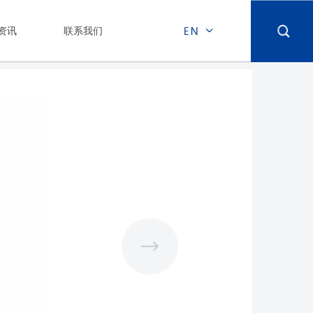
资讯
联系我们
返回列表