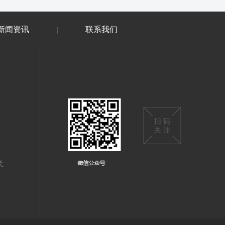
新闻资讯
联系我们
|
关