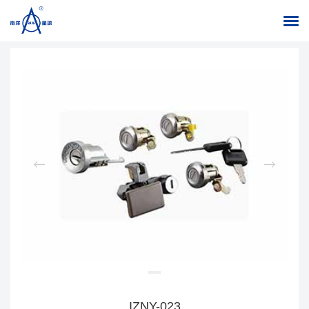
返回列表
首页
/
产品中心
/
组合开关、点火开关
/
点火开关
IZNY-023