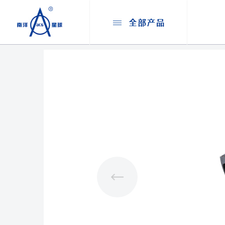
首页
/
产品中心
/
球笼