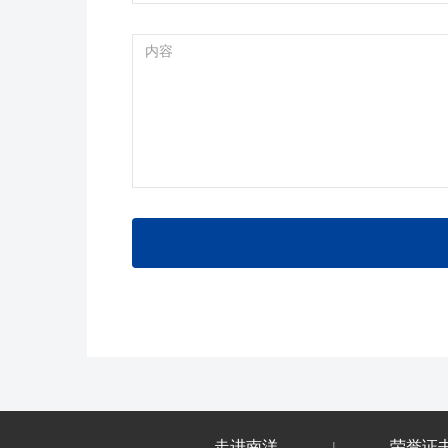
走进南洋
荣誉证
|